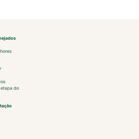
anejados
lhores
r
dos
 etapa do
itação