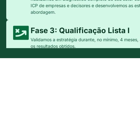
ICP de empresas e decisores e desenvolvemos as es
abordagem.
Fase 3: Qualificação Lista I
Validamos a estratégia durante, no mínimo, 4 mese
os resultados obtidos.
Checkpoint PDCA / Setup
Fase 4: Qualificação Lista II
Após uma análise detalhada dos resultados da primei
estratégias e continuamos a prospecção.
Checkpoint PDCA / Setup