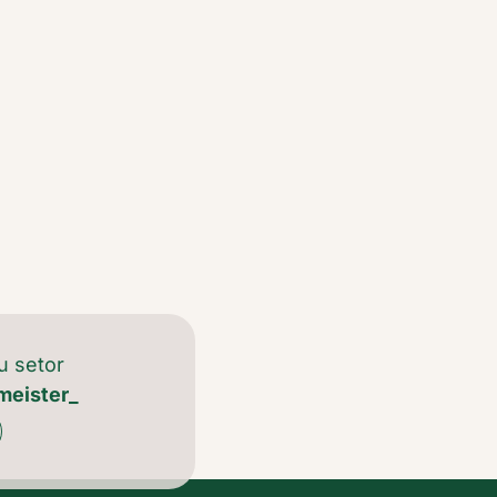
u setor
meister_