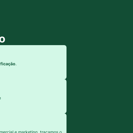
o
ificação
.
e
mercial e marketing, traçamos o