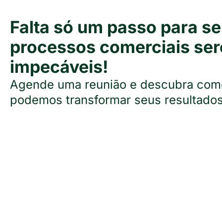
Falta só um passo para s
Fase 5: Qualificação Lista III
processos comerciais se
Realizamos uma nova análise dos resultados e planej
impecáveis!
novos públicos, caso necessário.
Agende uma reunião e descubra com
podemos transformar seus resultados